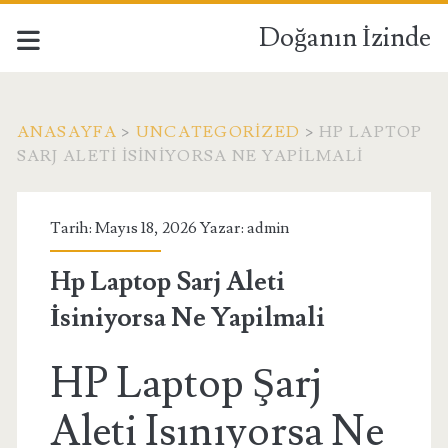
Doğanın İzinde
ANASAYFA
>
UNCATEGORIZED
>
HP LAPTOP
SARJ ALETI İSINIYORSA NE YAPILMALI
Tarih: Mayıs 18, 2026 Yazar:
admin
Hp Laptop Sarj Aleti
İsiniyorsa Ne Yapilmali
HP Laptop Şarj
Aleti Isınıyorsa Ne