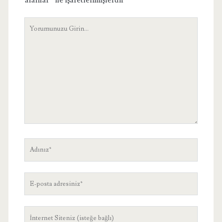
alanlar
*
ile işaretlenmişlerdir
Yorumunuz
Adınız
E-
posta
adresiniz
Site