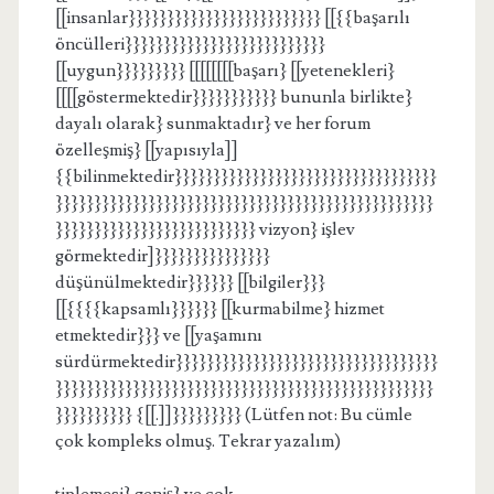
[[insanlar}}}}}}}}}}}}}}}}}}}}}}}}} [[{{başarılı
öncülleri}}}}}}}}}}}}}}}}}}}}}}}}}}
[[uygun}}}}}}}}} [[[[[[[[başarı} [[yetenekleri}
[[[[göstermektedir}}}}}}}}}}} bununla birlikte}
dayalı olarak} sunmaktadır} ve her forum
özelleşmiş} [[yapısıyla]]
{{bilinmektedir}}}}}}}}}}}}}}}}}}}}}}}}}}}}}}}}}}
}}}}}}}}}}}}}}}}}}}}}}}}}}}}}}}}}}}}}}}}}}}}}}}}}
}}}}}}}}}}}}}}}}}}}}}}}}}} vizyon} işlev
görmektedir]}}}}}}}}}}}}}}}
düşünülmektedir}}}}}} [[bilgiler}}}
[[{{{{kapsamlı}}}}}} [[kurmabilme} hizmet
etmektedir}}} ve [[yaşamını
sürdürmektedir}}}}}}}}}}}}}}}}}}}}}}}}}}}}}}}}}}
}}}}}}}}}}}}}}}}}}}}}}}}}}}}}}}}}}}}}}}}}}}}}}}}}
}}}}}}}}}} {[[.]]}}}}}}}}} (Lütfen not: Bu cümle
çok kompleks olmuş. Tekrar yazalım)