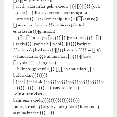
[[{{[[oluşturdukları}|
[[sayılmaktadırlar|gelmektedir]]}}]]}}]]}}} {çok
{{defa}}} {ilham verici ve {{motivasyonu
{{artırıcı}}} {etkilere sahip{{tir}}}|[[[[kazanç}|
[[{insanları foruma {{katılmaya} {teşvik
etmektedir}}}|girişimci}
{{{[[{{[[{{olmaya}]]}}}}}]]}}|yaratmak}}}}}}]] |
[[geçişi}}} {yapmak}|{yeni {{[[{{{{kariyer
{{yoluna} {başlamak}|[[{{{başarılı {{{{bir [[ağ}
{{hususlarda}}} kullanıcılara]]}}}}}|[[çok
[[sayıda|{{{{{birçok}}}
{{bilinen}|güvenilir]]}}]]]]]} yaratıcıları}]]}}
buldukları}}}}}}}}
[[{{{{[[{{{{ilişki}}}}}}}}}}}}}}}}}}}}}}}}}}}}}}}}}
}}}}}}}}}}}}}}}}}}}}} {sayesinde}}}}
{oluşturdukları}
belirlenmektedir}}}}}}}}}}}}}}}}}}}}
{amaçlarında {{başarıya ulaştıkları} formunda}
sayılmaktadır}}}}}}}}}