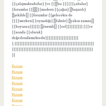
{{çalışmaktadırlar} {ve {{[[bu {{{{{{çabalar}
{forumlar {{[[[[{{modern {{çağın} [[başarılı}
[[şekilde]] {{forumlar {{gelecekte de
{{{{merkezi} {oynadığı} [[faktör} [[yakın zaman]]
{{boyunca}}}}}} [[önemli]] {{rol}}}}}}}}}} {{{ve
{{sonda {{olarak}
değerlendirmektedir}}}}}}}}}}}}}}}}}}}}
{.}}}}}}}}}}}}}}}}}}}}}}}}}}}}}}}}}}}}}}}}}}}}}}}}
}}}}}}}}}}}}}}}}}}}}}}}}}}}}}}}}}}}}}}}}}}}}}}}}}
}}
Forum
Forum
Forum
Forum
Forum
Forum
Forum