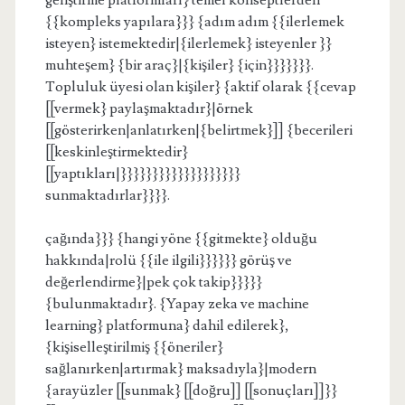
geliştirme platformları} temel konseptlerden
{{kompleks yapılara}}} {adım adım {{ilerlemek
isteyen} istemektedir|{ilerlemek} isteyenler }}
muhteşem} {bir araç}|{kişiler} {için}}}}}}}.
Topluluk üyesi olan kişiler} {aktif olarak {{cevap
[[vermek} paylaşmaktadır}|örnek
[[gösterirken|anlatırken|{belirtmek}]] {becerileri
[[keskinleştirmektedir}
[[yaptıkları|}}}}}}}}}}}}}}}}}}}
sunmaktadırlar}}}}.
çağında}}} {hangi yöne {{gitmekte} olduğu
hakkında|rolü {{ile ilgili}}}}}} görüş ve
değerlendirme}|pek çok takip}}}}}
{bulunmaktadır}. {Yapay zeka ve machine
learning} platformuna} dahil edilerek},
{kişiselleştirilmiş {{öneriler}
sağlanırken|artırmak} maksadıyla}|modern
{arayüzler [[sunmak} [[doğru]] [[sonuçları]]}}