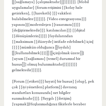
[[{sağlamaya} {çalışmaktadır}]]}}}}}}}. {Mobil
uygulamalar} {forum erişimini {{kolay hale
getirirken}, {{hareketli} }}} vakitleri
bulabilmekte}}}}}}}. {Video entegrasyonu}}}
yapısını}|{modernleşen {{tasarımını}}}}}
{değiştirmektedir}}}. katılımcıları}}} {{dijital
{{dönüşümlerin}}}}} {faydalarından
{{maksimum {{düzeyde} istifade edebilmek} için|
{{{{{mümkün olduğunca [[faydalı}
[[{kullanabilmek}}}}]] [[için|olmak üzere]]|
{uyum {{sağlaması} {temel} durumsal bir
husus]]} olmuş bulunmaktadır|}}}}}}}}
gelmektedir}}}}}}.
{Forum {{etiketi}}} hayati} bir husus} {olup}, pek
çok {{iyi yönetilen} platform}} davranış
standartları konusunda} net bilgiler
sunmaktadır}}}}. {Saygılı {{iletişim}
{yapmak}|Hoşlanmadığınız fikirlerle beraber