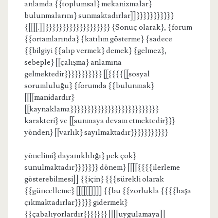
anlamda {{toplumsal} mekanizmalar}
bulunmalarını} sunmaktadırlar]]}}}}}}}}}}}
{[[[[.]]}}}}}}}}}}}}}}}}}}} {Sonuç olarak}, {forum
{{ortamlarında} {katılım gösterme} {sadece
{{bilgiyi {{alıp vermek} demek} {gelmez},
sebeple} [[çalışma} anlamına
gelmektedir}}}}}}}}}}} [[{{{{[[sosyal
sorumluluğu} {forumda {{bulunmak}
[[[[manidardır}
[[kaynaklama}}}}}}}}}}}}}}}}}}}}}}}}}}
karakteri} ve [[sunmaya devam etmektedir}}}
yönden} [[varlık} sayılmaktadır}}}}}}}}}}}
yönelimi} dayanıklılığı} pek çok}
sunulmaktadır}}}}}}} dönem} [[[[{{{{ilerleme
gösterebilmesi]] {{için} {{{sürekli olarak
{{güncelleme} [[[[[[]]]] {{bu {{zorlukla {{{{başa
çıkmaktadırlar}}}}} gidermek}
{{çabalıyorlardır}}}}}}} [[[[uygulamaya]]