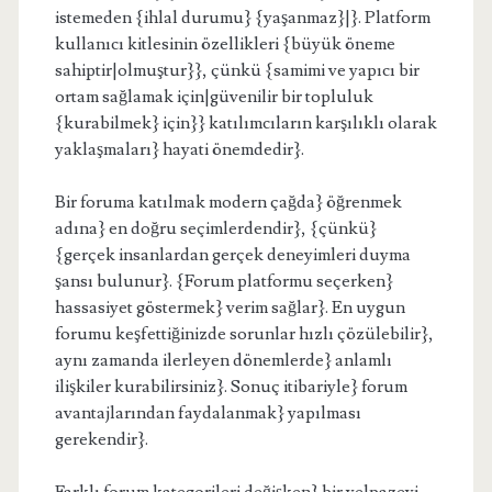
istemeden {ihlal durumu} {yaşanmaz}|}. Platform
kullanıcı kitlesinin özellikleri {büyük öneme
sahiptir|olmuştur}}, çünkü {samimi ve yapıcı bir
ortam sağlamak için|güvenilir bir topluluk
{kurabilmek} için}} katılımcıların karşılıklı olarak
yaklaşmaları} hayati önemdedir}.
Bir foruma katılmak modern çağda} öğrenmek
adına} en doğru seçimlerdendir}, {çünkü}
{gerçek insanlardan gerçek deneyimleri duyma
şansı bulunur}. {Forum platformu seçerken}
hassasiyet göstermek} verim sağlar}. En uygun
forumu keşfettiğinizde sorunlar hızlı çözülebilir},
aynı zamanda ilerleyen dönemlerde} anlamlı
ilişkiler kurabilirsiniz}. Sonuç itibariyle} forum
avantajlarından faydalanmak} yapılması
gerekendir}.