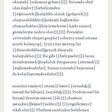
okumak} {anlamına gelmez}}}}. Forumda aktif
olan kişiler} {birbirlerinden
{{öğrenerek}|karşılıklı olarak {gelişerek}}}
oluşturabildikleri}|anlamlı bağlantılar
oluşturdukları}|büyütmelerine} katkı sunan}
görmelerine neden olan}}}}}}}. Forumlar
çevresinde oluşan gruplar} yalnızca sanal ortama
sınırlı kalmayıp}, {yüz yüze meetup’lar
{{düzenledikleri}|gerçek dünyada
buluştukları}}}}. Bu gibi {{birleşmeler}}} larını
derinleştirmek}|topluluk duygusunu {artırmak}}}
{sağlamaktadırlar}, bunun yanında} başarısını}
da kolaylaştırmaktadırlar}}}}.
sunulan emniyet} ortamı}} hisse} {oynadığı}|
önemli bir bileşen} {sayıldığı}}}}}. Profesyonel bir
forum} denetim sistemi {{ile}}} olumsuz
mesajları}|kişisel {saldırı}}} {{{engellemeye}
etkili olur}}}. Platform tarafından belirlenen