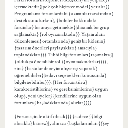
Farklı forum kategorileri değişken} bir yelpazeyi
içermektedir}|pek çok biçim ve model} yer alır}}.
Programlama forumlardaki {uzmanlar tarafından}
destek sunulurken}, {hobiler hakkındaki
forumlar} bir araya getirmekte}|dinamik bir grup
sağlamakta} {rol oynamaktadır}}. Yaşam alanı
düzenlemesi} ortamlarında} geniş bir kitlenin}
{tasarım önerileri paylaştıkları} amacıyla}
toplandıkları}}}. Tıbbi bilgi forumları} taşımakta}|
{oldukça önemli bir rol {{oynamaktadırlar}}}},
zira} {hastalar deneyim alışverişi yaparak}
öğrenebilirler}|tedavi seçenekleri konusunda}
bilgilenebilirler}}}. {Her forum türü}
karakteristiklerine} ve gereksinimlerine} uygun
olup}, yeni üyeler} {kendilerine uygun olan
forumlara} başladıklarında} alırlar}}}}.
{Forum içinde aktif olmak}}} {sadece {{bilgi
almakla} bitmez}|yalnızca {başkalarından {{şey