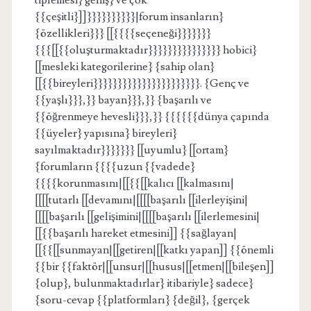
tiplemesi} geniş} ve çok
{{çeşitli}]]}}}}}}}}}}|forum insanların}
{özellikleri}}} [[{{{{seçeneği}}}}}}}
{{{[[{{oluşturmaktadır}}}}}}}}}}}}}}} hobici}
[[mesleki kategorilerine} {sahip olan}
[[{{bireyleri}}}}}}}}}}}}}}}}}}}}}}. {Genç ve
{{yaşlı}}},}} bayan}}},}} {başarılı ve
{{öğrenmeye hevesli}}},}} {{{{{{dünya çapında
{{üyeler} yapısına} bireyleri}
sayılmaktadır}}}}}}} [[uyumlu} [[ortam}
{forumların {{{{uzun {{vadede}
{{{{korunmasını|[[{{[[kalıcı [[kalmasını|
[[[[tutarlı [[devamını|[[[[başarılı [[ilerleyişini|
[[[[başarılı [[gelişimini|[[[[başarılı [[ilerlemesini|
[[{{başarılı hareket etmesini]] {{sağlayan|
[[{{[[sunmayan|[[getiren|[[katkı yapan]] {{önemli
{{bir {{faktör|[[unsur|[[husus|[[etmen|[[bileşen]]
{olup}, bulunmaktadırlar} itibariyle} sadece}
{soru-cevap {{platformları} {değil}, {gerçek