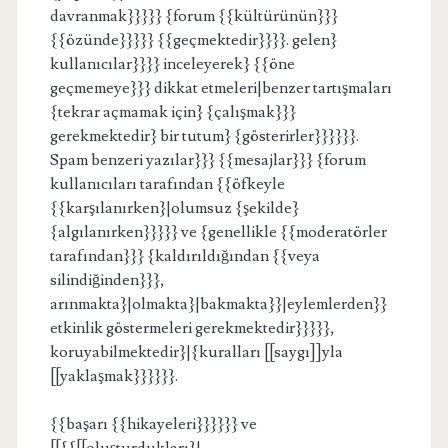
davranmak}}}}} {forum {{kültürünün}}}
{{özünde}}}}} {{geçmektedir}}}}. gelen}
kullanıcılar}}}} inceleyerek} {{öne
geçmemeye}}} dikkat etmeleri|benzer tartışmaları
{tekrar açmamak için} {çalışmak}}}
gerekmektedir} bir tutum} {gösterirler}}}}}}.
Spam benzeri yazılar}}} {{mesajlar}}} {forum
kullanıcıları tarafından {{öfkeyle
{{karşılanırken}|olumsuz {şekilde}
{algılanırken}}}}} ve {genellikle {{moderatörler
tarafından}}} {kaldırıldığından {{veya
silindiğinden}}},
arınmakta}|olmakta}|bakmakta}}|eylemlerden}}
etkinlik göstermeleri gerekmektedir}}}}},
koruyabilmektedir}|{kuralları [[saygı]]yla
[[yaklaşmak}}}}}}.
{{başarı {{hikayeleri}}}}}} ve