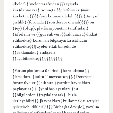
ilkeler} {üyeler tarafından {{saygıyla
karşılanmazsa}, sonuçta {{platform erişimini
kaybetme}}}}} {söz konusu olabilir}}}}. {Bireysel
gizlilik} {forumda {{son derece önemli}}}}} bir
{şey} {olup}, platform yönetimi tarafından}
{şifreleme ve {{güvenli veri {{saklamaya} dikkat
edilmekte}|korumalı bilgisayarlar istihdam
edilmekte}}}|üyeler etkili bir şekilde
{{saklamakta}|endişesiz
{{açabilmekte}}}}}}}}}}}}}}.
{Forum platformu üzerinde} kazanılması}}}
{fırsatları} {bolca {{mevcuttur}}}. {Deneyimli
forum üyeleri} {sık sıra {{yardım kaynakları}
paylaşırlar}}}, {yeni başlayanlar} {bu
{{bilgilerden {{faydalanarak} {hızla
ilerleyebilir}}}}|kaynakları {kullanmak suretiyle}
iyileştirebildikleri}}}}}. Bir başka deyişle}, yazılım