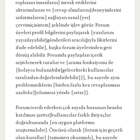
toplanan insanların} merak ettiklerini
aktarmalarını ve {cevap almalarını|deneyimlerini
anlatmalarını} sağlayan sanal{yer|
çevrimiçisistem} şeklinde işlev görür. Forum
üyeleri profil bilgilerini paylaşarak {yazılarını
yayınlayabilir|gönderileri aracılığıyla fikirlerini
ifade edebilir}, başka forum üyelerinden geri
dönüş alabilir. Forumda paylaşılan içerik
arşivlenerek tutulur ve {arama fonksiyonu ile
{kolayca bulunabilir|gelecekteki kullanıcılar
tarafından değerlendirilebilir}}}, bu sayede aynı
problematiklerin {birden fazla kez cevaplanması
azaltılır}|olumsuz yönde {artar}}.
Forum tercih ederken çok sayıda hususun hesaba
katılması şarttır|kullanıcılar farklı ihtiyaçlar
doğrultusunda {en uygun platformu
araştırmalıdır}. Öncüsü olarak {forum için geçerli
olan kurallar} {tamamen okunmalı}, bu sayede