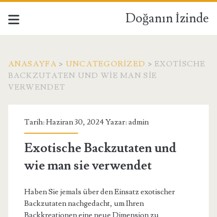
Doğanın İzinde
ANASAYFA
>
UNCATEGORIZED
>
EXOTISCHE
BACKZUTATEN UND WIE MAN SIE
VERWENDET
Tarih: Haziran 30, 2024 Yazar:
admin
Exotische Backzutaten und
wie man sie verwendet
Haben Sie jemals über den Einsatz exotischer
Backzutaten nachgedacht, um Ihren
Backkreationen eine neue Dimension zu