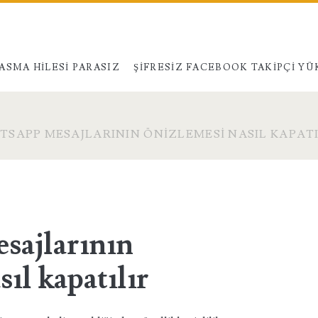
ASMA HILESI PARASIZ
ŞIFRESIZ FACEBOOK TAKIPÇI Y
SAPP MESAJLARININ ÖNIZLEMESI NASIL KAPATI
sajlarının
ıl kapatılır