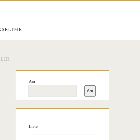
ÜKSELTME
LIR
Birincil
Ara
Yan
Ara
Menü
Liste