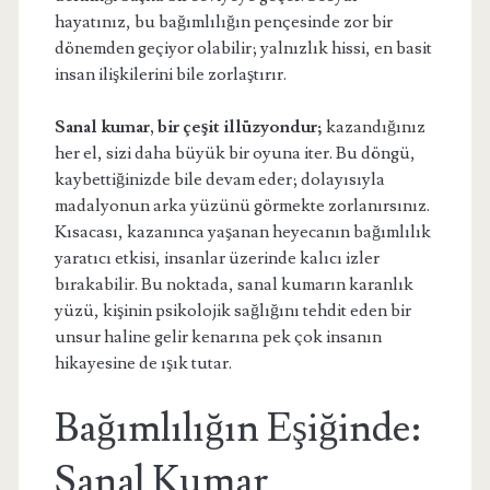
hayatınız, bu bağımlılığın pençesinde zor bir
dönemden geçiyor olabilir; yalnızlık hissi, en basit
insan ilişkilerini bile zorlaştırır.
Sanal kumar, bir çeşit illüzyondur;
kazandığınız
her el, sizi daha büyük bir oyuna iter. Bu döngü,
kaybettiğinizde bile devam eder; dolayısıyla
madalyonun arka yüzünü görmekte zorlanırsınız.
Kısacası, kazanınca yaşanan heyecanın bağımlılık
yaratıcı etkisi, insanlar üzerinde kalıcı izler
bırakabilir. Bu noktada, sanal kumarın karanlık
yüzü, kişinin psikolojik sağlığını tehdit eden bir
unsur haline gelir kenarına pek çok insanın
hikayesine de ışık tutar.
Bağımlılığın Eşiğinde:
Sanal Kumar