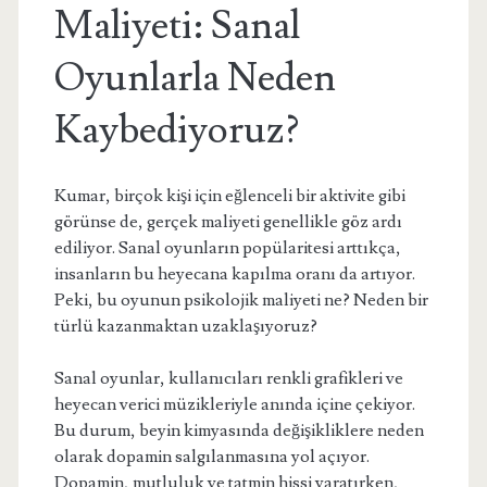
Maliyeti: Sanal
Oyunlarla Neden
Kaybediyoruz?
Kumar, birçok kişi için eğlenceli bir aktivite gibi
görünse de, gerçek maliyeti genellikle göz ardı
ediliyor. Sanal oyunların popülaritesi arttıkça,
insanların bu heyecana kapılma oranı da artıyor.
Peki, bu oyunun psikolojik maliyeti ne? Neden bir
türlü kazanmaktan uzaklaşıyoruz?
Sanal oyunlar, kullanıcıları renkli grafikleri ve
heyecan verici müzikleriyle anında içine çekiyor.
Bu durum, beyin kimyasında değişikliklere neden
olarak dopamin salgılanmasına yol açıyor.
Dopamin, mutluluk ve tatmin hissi yaratırken,