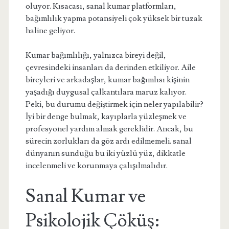
oluyor. Kısacası, sanal kumar platformları,
bağımlılık yapma potansiyeli çok yüksek bir tuzak
haline geliyor.
Kumar bağımlılığı, yalnızca bireyi değil,
çevresindeki insanları da derinden etkiliyor. Aile
bireyleri ve arkadaşlar, kumar bağımlısı kişinin
yaşadığı duygusal çalkantılara maruz kalıyor.
Peki, bu durumu değiştirmek için neler yapılabilir?
İyi bir denge bulmak, kayıplarla yüzleşmek ve
profesyonel yardım almak gereklidir. Ancak, bu
sürecin zorlukları da göz ardı edilmemeli. sanal
dünyanın sunduğu bu iki yüzlü yüz, dikkatle
incelenmeli ve korunmaya çalışılmalıdır.
Sanal Kumar ve
Psikolojik Çöküş: