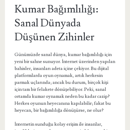
Kumar Bağımlılığı:
Sanal Dünyada
Düşünen Zihinler
Günümüzde sanal dünya, kumar bağımlılığı için
yeni bir sahne sunuyor. İnternet üzerinden yapılan
bahisler, insanları adeta içine çekiyor. Bu dijital
platformlarda oyun oynamak, artık herkesin
parmak uçlarında; ancak bu durum, birçok kişi
için tam bir felakete dönüşebiliyor. Peki, sanal
ortamda kumar oynamak neden bu kadar cazip?
Herkes oyunun heyecanına kapılabilir; fakat bu
heyecan, bir bağımlılığa dönüşürse, ne olur?
İnternetin sunduğu kolay erişim ile insanlar,