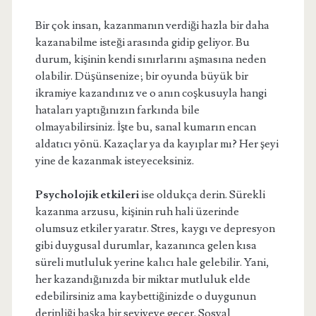
Bir çok insan, kazanmanın verdiği hazla bir daha
kazanabilme isteği arasında gidip geliyor. Bu
durum, kişinin kendi sınırlarını aşmasına neden
olabilir. Düşünsenize; bir oyunda büyük bir
ikramiye kazandınız ve o anın coşkusuyla hangi
hataları yaptığınızın farkında bile
olmayabilirsiniz. İşte bu, sanal kumarın encan
aldatıcı yönü. Kazaçlar ya da kayıplar mı? Her şeyi
yine de kazanmak isteyeceksiniz.
Psycholojik etkileri
ise oldukça derin. Sürekli
kazanma arzusu, kişinin ruh hali üzerinde
olumsuz etkiler yaratır. Stres, kaygı ve depresyon
gibi duygusal durumlar, kazanınca gelen kısa
süreli mutluluk yerine kalıcı hale gelebilir. Yani,
her kazandığınızda bir miktar mutluluk elde
edebilirsiniz ama kaybettiğinizde o duygunun
derinliği başka bir seviyeye geçer. Sosyal