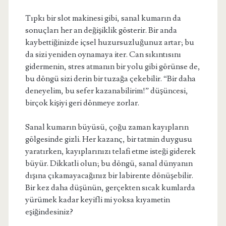
Tıpkı bir slot makinesi gibi, sanal kumarın da
sonuçları her an değişiklik gösterir. Bir anda
kaybettiğinizde içsel huzursuzluğunuz artar; bu
da sizi yeniden oynamaya iter. Can sıkıntısını
gidermenin, stres atmanın bir yolu gibi görünse de,
bu döngü sizi derin bir tuzağa çekebilir. “Bir daha
deneyelim, bu sefer kazanabilirim!” düşüncesi,
birçok kişiyi geri dönmeye zorlar.
Sanal kumarın büyüsü, çoğu zaman kayıpların
gölgesinde gizli. Her kazanç, bir tatmin duygusu
yaratırken, kayıplarınızı telafi etme isteği giderek
büyür. Dikkatli olun; bu döngü, sanal dünyanın
dışına çıkamayacağınız bir labirente dönüşebilir.
Bir kez daha düşünün, gerçekten sıcak kumlarda
yürümek kadar keyifli mi yoksa kıyametin
eşiğindesiniz?