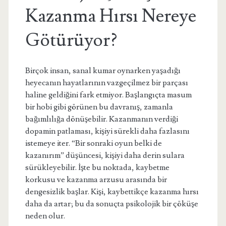
Kazanma Hırsı Nereye
Götürüyor?
Birçok insan, sanal kumar oynarken yaşadığı
heyecanın hayatlarının vazgeçilmez bir parçası
haline geldiğini fark etmiyor. Başlangıçta masum
bir hobi gibi görünen bu davranış, zamanla
bağımlılığa dönüşebilir. Kazanmanın verdiği
dopamin patlaması, kişiyi sürekli daha fazlasını
istemeye iter. “Bir sonraki oyun belki de
kazanırım” düşüncesi, kişiyi daha derin sulara
sürükleyebilir. İşte bu noktada, kaybetme
korkusu ve kazanma arzusu arasında bir
dengesizlik başlar. Kişi, kaybettikçe kazanma hırsı
daha da artar; bu da sonuçta psikolojik bir çöküşe
neden olur.