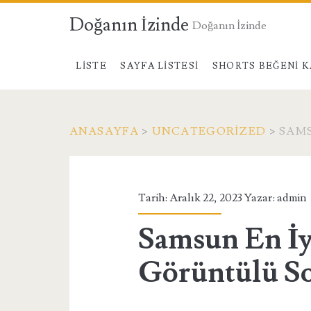
Doğanın İzinde
Doğanın İzinde
LISTE
SAYFA LISTESI
SHORTS BEĞENI K
ANASAYFA
>
UNCATEGORIZED
>
SAMS
Tarih: Aralık 22, 2023 Yazar:
admin
Samsun En İy
Görüntülü So