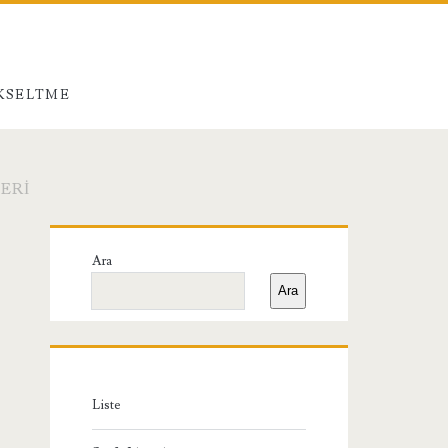
ÜKSELTME
ERI
Birincil
Ara
Yan
Ara
Menü
Liste