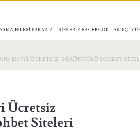
ASMA HILESI PARASIZ
ŞIFRESIZ FACEBOOK TAKIPÇI Y
UN EN İYI ÜCRETSIZ GÖRÜNTÜLÜ SOHBET SITEL
i Ücretsiz
hbet Siteleri