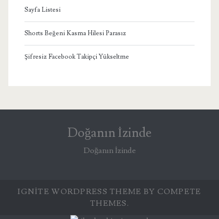
Sayfa Listesi
Shorts Beğeni Kasma Hilesi Parasız
Şifresiz Facebook Takipçi Yükseltme
Doğanın İzinde
Doğanın İzinde
IGNITE WORDPRESS THEME
BY COMPETE
THEMES.