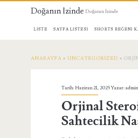
Doğanın İzinde
Doğanın İzinde
LISTE
SAYFA LISTESI
SHORTS BEĞENI K
ANASAYFA
>
UNCATEGORIZED
>
ORJI
Tarih: Haziran 21, 2025 Yazar:
admi
Orjinal Stero
Sahtecilik Nas