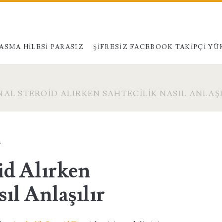
ASMA HILESI PARASIZ
ŞIFRESIZ FACEBOOK TAKIPÇI Y
NAL STEROID ALIRKEN SAHTECILIK NASIL ANLAŞ
n
id Alırken
ıl Anlaşılır