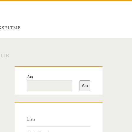
ÜKSELTME
ILIR
Birincil
Ara
Yan
Ara
Menü
Liste