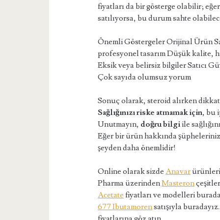
fiyatları da bir gösterge olabilir; eğ
satılıyorsa, bu durum sahte olabile
Önemli Göstergeler Orijinal Ürün S
profesyonel tasarım Düşük kalite, hat
Eksik veya belirsiz bilgiler Satıcı 
Çok sayıda olumsuz yorum
Sonuç olarak, steroid alırken dikka
Sağlığınızı riske atmamak için
, bu 
Unutmayın,
doğru bilgi
ile sağlığın
Eğer bir ürün hakkında şüpheleriniz
şeyden daha önemlidir!
Online olarak sizde
Anavar
ürünleri
Pharma üzerinden
Masteron
çeşitle
Acetate
fiyatları ve modelleri burad
677 Ibutamoren
satışıyla buradayız
fiyatlarına göz atın.