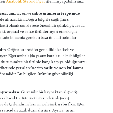
nden
Anabolik Steroid Fiyat
işlemini yapabilirsiniz.
nasıl tanınacağı
ve
sahte ürünlerin tespitinde
le alınacaktır. Doğru bilgi ile sağlığınızı
ikkatli olmak son derece önemlidir çünkü piyasada
i, orijinal ve sahte ürünleri ayırt etmek için
konuda bilmeniz gereken bazı önemli noktalar:
edin
. Orijinal steroidler genellikle kaliteli ve
ştır. Eğer ambalajda yazım hataları, eksik bilgiler
u durum sahte bir ürünle karşı karşıya olduğunuzu
tiketinde yer alan
üretim tarihi
ve
son kullanma
 önemlidir. Bu bilgiler, ürünün güvenilirliği
raştırmaktır
. Güvenilir bir kaynaktan alışveriş
zaltacaktır. İnternet üzerinden alışveriş
e değerlendirmelerini incelemek iyi bir fikir. Eğer
 satıcıdan uzak durmalısınız. Ayrıca, ürün