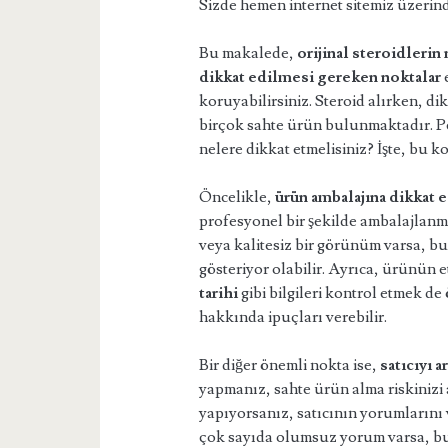
Sizde hemen internet sitemiz üzeri
Bu makalede,
orijinal steroidlerin 
dikkat edilmesi gereken noktalar
e
koruyabilirsiniz. Steroid alırken, d
birçok sahte ürün bulunmaktadır. Pek
nelere dikkat etmelisiniz? İşte, bu 
Öncelikle,
ürün ambalajına dikkat 
profesyonel bir şekilde ambalajlanmı
veya kalitesiz bir görünüm varsa, b
gösteriyor olabilir. Ayrıca, ürünün e
tarihi
gibi bilgileri kontrol etmek de
hakkında ipuçları verebilir.
Bir diğer önemli nokta ise,
satıcıyı a
yapmanız, sahte ürün alma riskinizi a
yapıyorsanız, satıcının yorumlarını v
çok sayıda olumsuz yorum varsa, bu