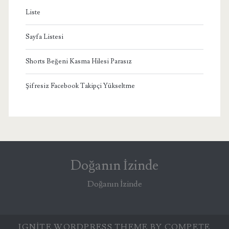
Liste
Sayfa Listesi
Shorts Beğeni Kasma Hilesi Parasız
Şifresiz Facebook Takipçi Yükseltme
Doğanın İzinde
Doğanın İzinde
IGNITE WORDPRESS THEME
BY COMPETE