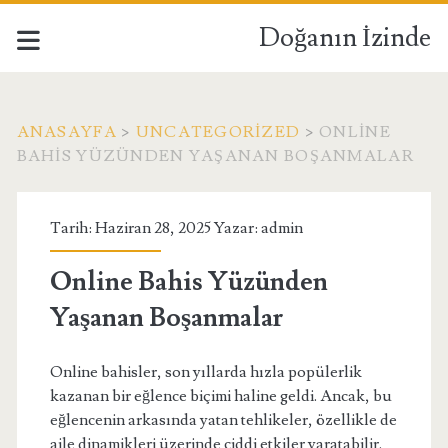
Doğanın İzinde
ANASAYFA
>
UNCATEGORIZED
>
ONLINE
BAHIS YÜZÜNDEN YAŞANAN BOŞANMALAR
Tarih: Haziran 28, 2025 Yazar:
admin
Online Bahis Yüzünden
Yaşanan Boşanmalar
Online bahisler, son yıllarda hızla popülerlik
kazanan bir eğlence biçimi haline geldi. Ancak, bu
eğlencenin arkasında yatan tehlikeler, özellikle de
aile dinamikleri üzerinde ciddi etkiler yaratabilir.