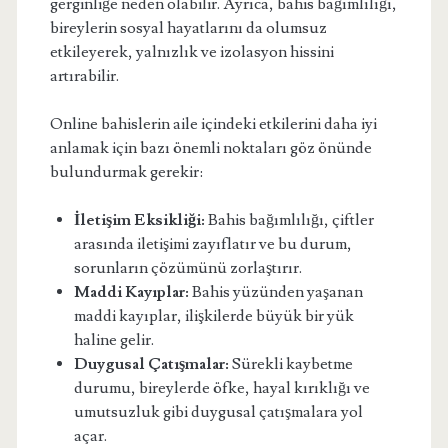
gerginliğe neden olabilir. Ayrıca, bahis bağımlılığı,
bireylerin sosyal hayatlarını da olumsuz
etkileyerek, yalnızlık ve izolasyon hissini
artırabilir.
Online bahislerin aile içindeki etkilerini daha iyi
anlamak için bazı önemli noktaları göz önünde
bulundurmak gerekir:
İletişim Eksikliği:
Bahis bağımlılığı, çiftler
arasında iletişimi zayıflatır ve bu durum,
sorunların çözümünü zorlaştırır.
Maddi Kayıplar:
Bahis yüzünden yaşanan
maddi kayıplar, ilişkilerde büyük bir yük
haline gelir.
Duygusal Çatışmalar:
Sürekli kaybetme
durumu, bireylerde öfke, hayal kırıklığı ve
umutsuzluk gibi duygusal çatışmalara yol
açar.