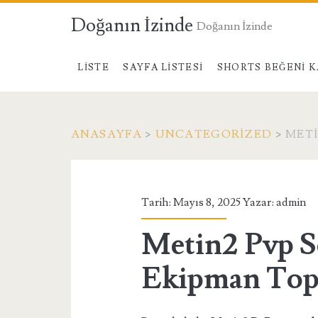
Doğanın İzinde
Doğanın İzinde
LISTE
SAYFA LISTESI
SHORTS BEĞENI K
ANASAYFA
>
UNCATEGORIZED
>
METI
Tarih: Mayıs 8, 2025 Yazar:
admin
Metin2 Pvp S
Ekipman Top