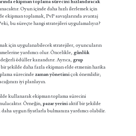
rında ekipman toplama sürecini hızlandıracak
alınacaktır. Oyun içinde daha hızlı ilerlemek için
ilde ekipman toplamak, PvP savaşlarında avantaj
Peki, bu süreçte hangi stratejileri uygulamalıyız?
ak için uygulanabilecek stratejiler, oyuncuların
inmelerine yardımcı olur. Öncelikle,
günlük
eğerli ödüller kazandırır. Ayrıca,
grup
 bir şekilde daha fazla ekipman elde etmenin harika
oplama sürecinde
zaman yönetimi
çok önemlidir;
ağınızı iyi planlayın.
ilde kullanarak ekipman toplama sürecini
unulacaktır. Örneğin,
pazar yerini
aktif bir şekilde
ı daha uygun fiyatlarla bulmanıza yardımcı olabilir.