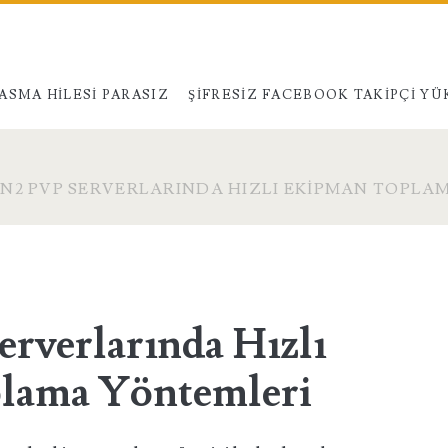
ASMA HILESI PARASIZ
ŞIFRESIZ FACEBOOK TAKIPÇI Y
N2 PVP SERVERLARINDA HIZLI EKIPMAN TOPLA
erverlarında Hızlı
lama Yöntemleri