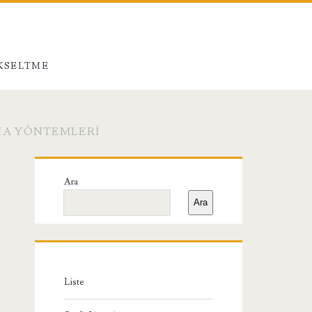
ÜKSELTME
MA YÖNTEMLERI
Birincil
Ara
Yan
Ara
Menü
Liste