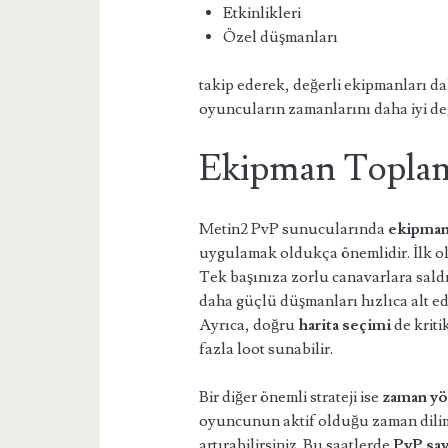
Etkinlikleri
Özel düşmanları
takip ederek, değerli ekipmanları da
oyuncuların zamanlarını daha iyi de
Ekipman Toplama
Metin2 PvP sunucularında
ekipman
uygulamak oldukça önemlidir. İlk o
Tek başınıza zorlu canavarlara saldı
daha güçlü düşmanları hızlıca alt ed
Ayrıca, doğru
harita seçimi
de kriti
fazla loot sunabilir.
Bir diğer önemli strateji ise
zaman yö
oyuncunun aktif olduğu zaman dilim
artırabilirsiniz. Bu saatlerde
PvP sav