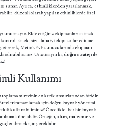
nı sunar. Ayrıca,
etkinliklerden
yararlanmak,
abilir; düzenli olarak yapılan etkinliklerde özel
ı unutmayın. Elde ettiğiniz ekipmanları satmak
i kontrol etmek, size daha iyi ekipmanlar edinme
raya getirerek, Metin2 PvP sunucularında ekipman
landırabilirsiniz. Unutmayın ki,
doğru strateji
ile
iz!
imli Kullanımı
oplama sürecinin en kritik unsurlarından biridir.
görevleri tamamlamak için doğru kaynak yönetimi
etkili kullanabilirsiniz? Öncelikle, her bir kaynak
 anlamak önemlidir. Örneğin,
altın
,
malzeme
ve
güçlendirmek için gereklidir.