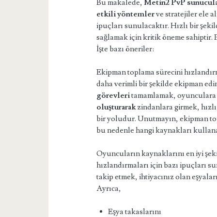
Bu makalede,
Metin2 PvP sunucula
etkili yöntemler
ve stratejiler ele 
ipuçları sunulacaktır. Hızlı bir şek
sağlamak için kritik öneme sahiptir. 
İşte bazı öneriler:
Ekipman toplama sürecini hızlandırm
daha verimli bir şekilde ekipman ed
görevleri
tamamlamak, oyunculara d
oluşturarak
zindanlara girmek, hızlı
bir yoludur. Unutmayın, ekipman t
bu nedenle hangi kaynakları kullanac
Oyuncuların kaynaklarını en iyi şek
hızlandırmaları için bazı ipuçları s
takip etmek, ihtiyacınız olan eşyalar
Ayrıca,
Eşya takaslarını