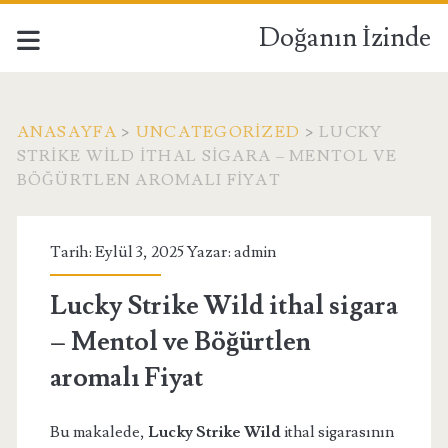
Doğanın İzinde
ANASAYFA
>
UNCATEGORIZED
>
LUCKY
STRIKE WILD ITHAL SIGARA – MENTOL VE
BÖĞÜRTLEN AROMALI FIYAT
Tarih: Eylül 3, 2025 Yazar:
admin
Lucky Strike Wild ithal sigara
– Mentol ve Böğürtlen
aromalı Fiyat
Bu makalede,
Lucky Strike Wild
ithal sigarasının