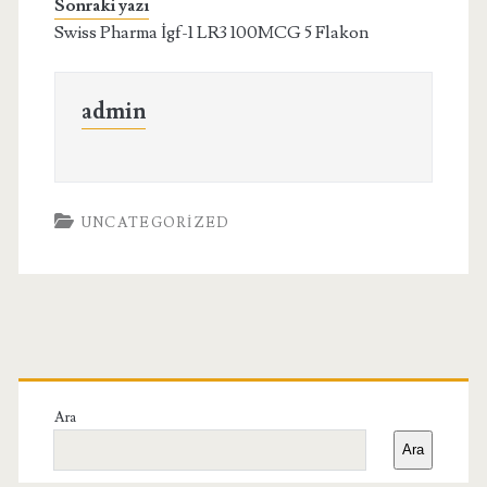
Sonraki yazı
Swiss Pharma İgf-1 LR3 100MCG 5 Flakon
admin
UNCATEGORIZED
Birincil
Yan
Ara
Ara
Menü