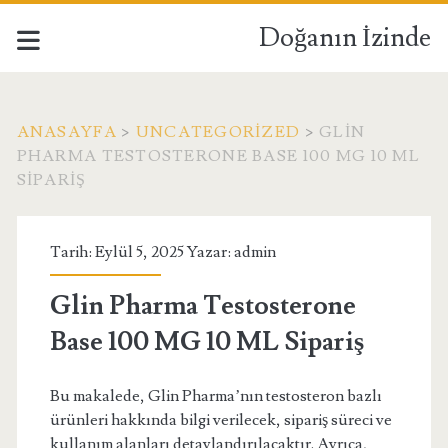
Doğanın İzinde
ANASAYFA
>
UNCATEGORIZED
>
GLIN
PHARMA TESTOSTERONE BASE 100 MG 10 ML
SIPARIŞ
Tarih: Eylül 5, 2025 Yazar:
admin
Glin Pharma Testosterone
Base 100 MG 10 ML Sipariş
Bu makalede, Glin Pharma’nın testosteron bazlı
ürünleri hakkında bilgi verilecek, sipariş süreci ve
kullanım alanları detaylandırılacaktır. Ayrıca,