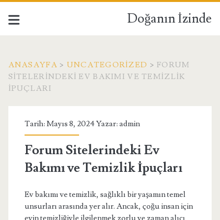
Doğanın İzinde
ANASAYFA
>
UNCATEGORIZED
>
FORUM
SITELERINDEKI EV BAKIMI VE TEMIZLIK
İPUÇLARI
Tarih: Mayıs 8, 2024 Yazar:
admin
Forum Sitelerindeki Ev
Bakımı ve Temizlik İpuçları
Ev bakımı ve temizlik, sağlıklı bir yaşamın temel
unsurları arasında yer alır. Ancak, çoğu insan için
evin temizliğiyle ilgilenmek zorlu ve zaman alıcı