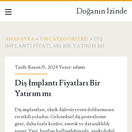
Doğanın İzinde
ANASAYFA
>
UNCATEGORIZED
>
DIŞ
İMPLANTI FIYATLARI BIR YATIRIM MI
Tarih: Kasım 15, 2024 Yazar:
admin
Diş İmplantı Fiyatları Bir
Yatırım mı
Diş implantları, eksik dişlerin yerini doldurmanın
en etkili yoludur. Geleneksel diş protezlerine
göre, daha fazla konfor, estetik ve dayanıklılık
sunar. Yani, bunları kullandığınızda, sanki doğal