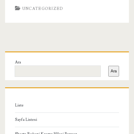
UNCATEGORIZED
Birincil
Yan
Ara
Ara
Menü
Liste
Sayfa Listesi
Shorts Beğeni Kasma Hilesi Parasız