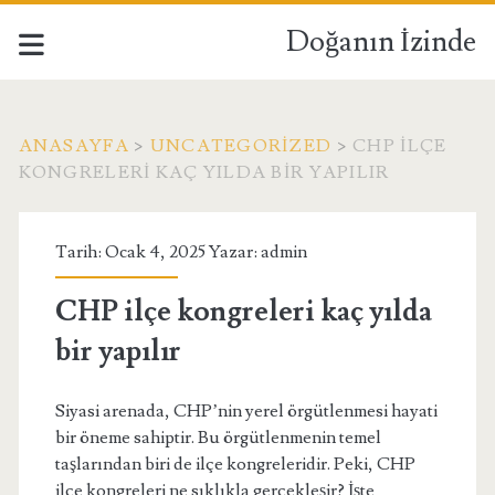
Doğanın İzinde
ANASAYFA
>
UNCATEGORIZED
>
CHP ILÇE
KONGRELERI KAÇ YILDA BIR YAPILIR
Tarih: Ocak 4, 2025 Yazar:
admin
CHP ilçe kongreleri kaç yılda
bir yapılır
Siyasi arenada, CHP’nin yerel örgütlenmesi hayati
bir öneme sahiptir. Bu örgütlenmenin temel
taşlarından biri de ilçe kongreleridir. Peki, CHP
ilçe kongreleri ne sıklıkla gerçekleşir? İşte