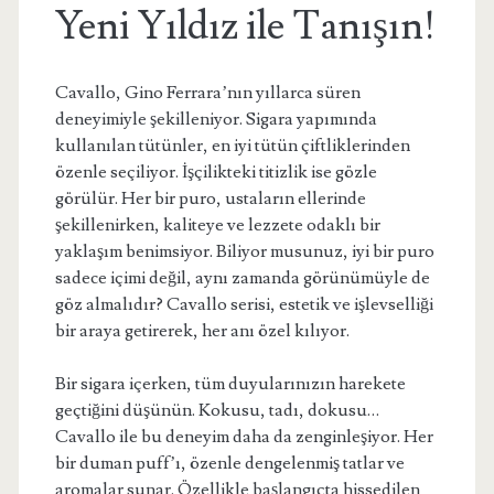
Yeni Yıldız ile Tanışın!
Cavallo, Gino Ferrara’nın yıllarca süren
deneyimiyle şekilleniyor. Sigara yapımında
kullanılan tütünler, en iyi tütün çiftliklerinden
özenle seçiliyor. İşçilikteki titizlik ise gözle
görülür. Her bir puro, ustaların ellerinde
şekillenirken, kaliteye ve lezzete odaklı bir
yaklaşım benimsiyor. Biliyor musunuz, iyi bir puro
sadece içimi değil, aynı zamanda görünümüyle de
göz almalıdır? Cavallo serisi, estetik ve işlevselliği
bir araya getirerek, her anı özel kılıyor.
Bir sigara içerken, tüm duyularınızın harekete
geçtiğini düşünün. Kokusu, tadı, dokusu…
Cavallo ile bu deneyim daha da zenginleşiyor. Her
bir duman puff’ı, özenle dengelenmiş tatlar ve
aromalar sunar. Özellikle başlangıçta hissedilen