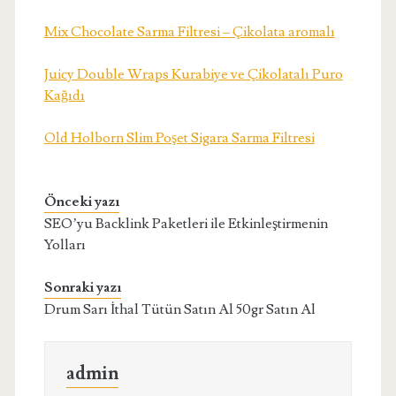
Mix Chocolate Sarma Filtresi – Çikolata aromalı
Juicy Double Wraps Kurabiye ve Çikolatalı Puro
Kağıdı
Old Holborn Slim Poşet Sigara Sarma Filtresi
Önceki yazı
SEO’yu Backlink Paketleri ile Etkinleştirmenin
Yolları
Sonraki yazı
Drum Sarı İthal Tütün Satın Al 50gr Satın Al
admin