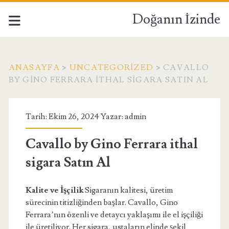
Doğanın İzinde
ANASAYFA
>
UNCATEGORIZED
>
CAVALLO
BY GINO FERRARA ITHAL SIGARA SATIN AL
Tarih: Ekim 26, 2024 Yazar:
admin
Cavallo by Gino Ferrara ithal
sigara Satın Al
Kalite ve İşçilik
Sigaranın kalitesi, üretim
sürecinin titizliğinden başlar. Cavallo, Gino
Ferrara’nın özenli ve detaycı yaklaşımı ile el işçiliği
ile üretiliyor. Her sigara, ustaların elinde şekil