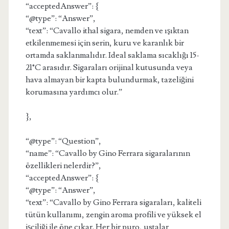
“acceptedAnswer”: {
“@type”: “Answer”,
“text”: “Cavallo ithal sigara, nemden ve ışıktan
etkilenmemesi için serin, kuru ve karanlık bir
ortamda saklanmalıdır. Ideal saklama sıcaklığı 15-
21°C arasıdır. Sigaraları orijinal kutusunda veya
hava almayan bir kapta bulundurmak, tazeliğini
korumasına yardımcı olur.”
},
“@type”: “Question”,
“name”: “Cavallo by Gino Ferrara sigaralarının
özellikleri nelerdir?”,
“acceptedAnswer”: {
“@type”: “Answer”,
“text”: “Cavallo by Gino Ferrara sigaraları, kaliteli
tütün kullanımı, zengin aroma profili ve yüksek el
işçiliği ile öne çıkar. Her bir puro, ustalar