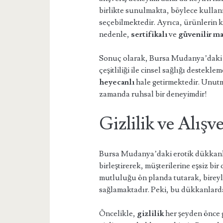
birlikte sunulmakta, böylece kullanı
seçebilmektedir. Ayrıca, ürünlerin k
nedenle,
sertifikalı
ve
güvenilir ma
Sonuç olarak, Bursa Mudanya’daki 
çeşitliliği ile cinsel sağlığı destekl
heyecanlı
hale getirmektedir. Unutma
zamanda ruhsal bir deneyimdir!
Gizlilik ve Alış
Bursa Mudanya’daki erotik dükkanla
birleştirerek, müşterilerine eşsiz bi
mutluluğu ön planda tutarak, bireyler
sağlamaktadır. Peki, bu dükkanlarda 
Öncelikle,
gizlilik
her şeyden önce g