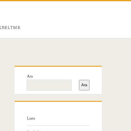
ÜKSELTME
Birincil
Ara
Yan
Ara
Menü
Liste