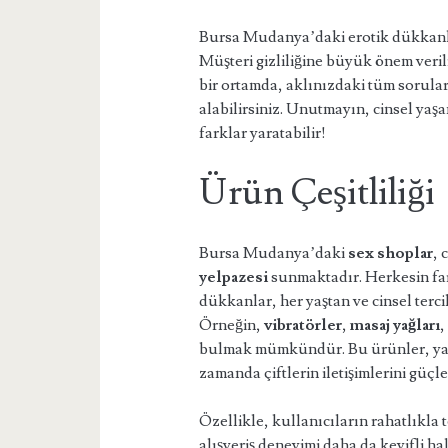
Bursa Mudanya’daki erotik dükkanlar
Müşteri gizliliğine büyük önem veril
bir ortamda, aklınızdaki tüm sorular
alabilirsiniz. Unutmayın, cinsel ya
farklar yaratabilir!
Ürün Çeşitliliği
Bursa Mudanya’daki
sex shoplar
, 
yelpazesi
sunmaktadır. Herkesin fark
dükkanlar, her yaştan ve cinsel terci
Örneğin,
vibratörler
,
masaj yağları
bulmak mümkündür. Bu ürünler, yaln
zamanda çiftlerin iletişimlerini güçl
Özellikle, kullanıcıların rahatlıkla 
alışveriş deneyimi daha da keyifli ha