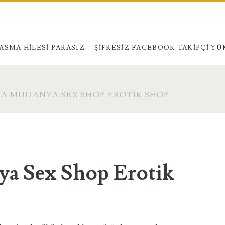
ASMA HILESI PARASIZ
ŞIFRESIZ FACEBOOK TAKIPÇI Y
A MUDANYA SEX SHOP EROTIK SHOP
a Sex Shop Erotik