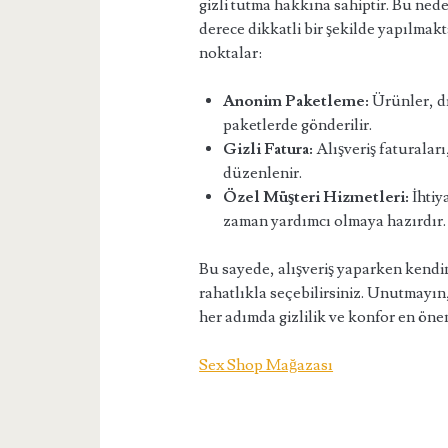
gizli tutma hakkına sahiptir. Bu ned
derece dikkatli bir şekilde yapılmak
noktalar:
Anonim Paketleme:
Ürünler, dı
paketlerde gönderilir.
Gizli Fatura:
Alışveriş faturaları
düzenlenir.
Özel Müşteri Hizmetleri:
İhtiy
zaman yardımcı olmaya hazırdır.
Bu sayede, alışveriş yaparken kendin
rahatlıkla seçebilirsiniz. Unutmayın
her adımda gizlilik ve konfor en öne
Sex Shop Mağazası