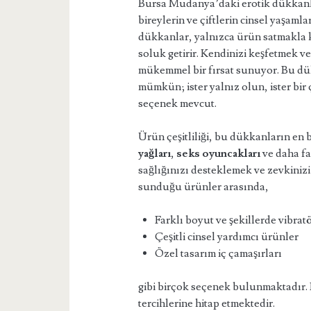
Bursa Mudanya’daki erotik dükkanla
bireylerin ve çiftlerin cinsel yaşaml
dükkanlar, yalnızca ürün satmakla k
soluk getirir. Kendinizi keşfetmek v
mükemmel bir fırsat sunuyor. Bu d
mümkün; ister yalnız olun, ister bir
seçenek mevcut.
Ürün çeşitliliği, bu dükkanların en 
yağları
,
seks oyuncakları
ve daha fa
sağlığınızı desteklemek ve zevkinizi
sunduğu ürünler arasında,
Farklı boyut ve şekillerde vibrat
Çeşitli cinsel yardımcı ürünler
Özel tasarım iç çamaşırları
gibi birçok seçenek bulunmaktadır. Bu
tercihlerine hitap etmektedir.