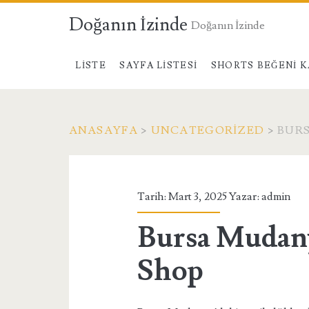
Doğanın İzinde
Doğanın İzinde
LISTE
SAYFA LISTESI
SHORTS BEĞENI K
ANASAYFA
>
UNCATEGORIZED
>
BURS
Tarih: Mart 3, 2025 Yazar:
admin
Bursa Mudany
Shop