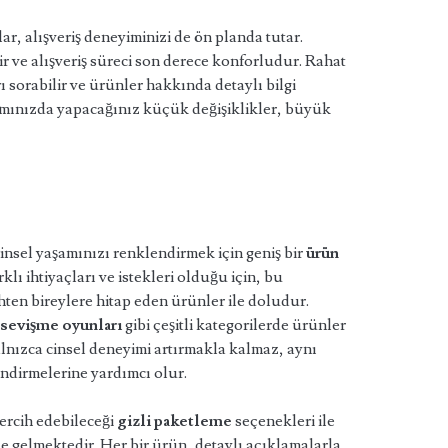
, alışveriş deneyiminizi de ön planda tutar.
ir ve alışveriş süreci son derece konforludur. Rahat
ı sorabilir ve ürünler hakkında detaylı bilgi
şamınızda yapacağınız küçük değişiklikler, büyük
cinsel yaşamınızı renklendirmek için geniş bir
ürün
lı ihtiyaçları ve istekleri olduğu için, bu
hten bireylere hitap eden ürünler ile doludur.
,
sevişme oyunları
gibi çeşitli kategorilerde ürünler
ızca cinsel deneyimi artırmakla kalmaz, aynı
endirmelerine yardımcı olur.
tercih edebileceği
gizli paketleme
seçenekleri ile
le gelmektedir. Her bir ürün, detaylı açıklamalarla