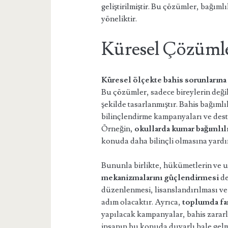
geliştirilmiştir. Bu çözümler, bağıml
yöneliktir.
Küresel Çözümler
Küresel ölçekte bahis sorunlarına
Bu çözümler, sadece bireylerin deği
şekilde tasarlanmıştır. Bahis bağımlı
bilinçlendirme kampanyaları ve dest
Örneğin,
okullarda kumar bağımlılı
konuda daha bilinçli olmasına yardım
Bununla birlikte, hükümetlerin ve u
mekanizmalarını güçlendirmesi
de
düzenlenmesi, lisanslandırılması ve
adım olacaktır. Ayrıca,
toplumda fa
yapılacak kampanyalar, bahis zararl
insanın bu konuda duyarlı hale gelme