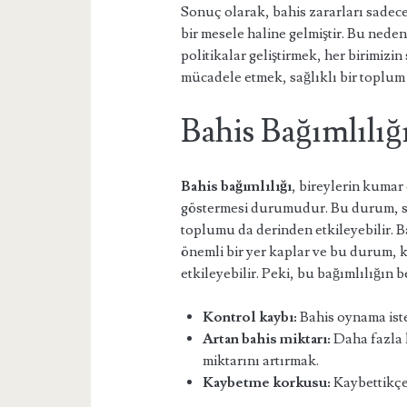
Sonuç olarak, bahis zararları sadec
bir mesele haline gelmiştir. Bu neden
politikalar geliştirmek, her birimi
mücadele etmek, sağlıklı bir toplum 
Bahis Bağımlılığ
Bahis bağımlılığı
, bireylerin kumar
göstermesi durumudur. Bu durum, sad
toplumu da derinden etkileyebilir. Ba
önemli bir yer kaplar ve bu durum,
etkileyebilir. Peki, bu bağımlılığın be
Kontrol kaybı:
Bahis oynama ist
Artan bahis miktarı:
Daha fazla 
miktarını artırmak.
Kaybetme korkusu:
Kaybettikçe 