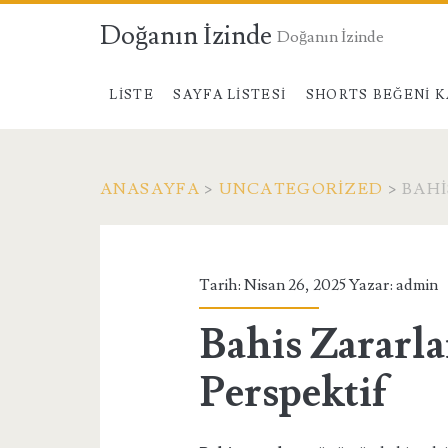
Doğanın İzinde
Doğanın İzinde
LISTE
SAYFA LISTESI
SHORTS BEĞENI K
ANASAYFA
>
UNCATEGORIZED
>
BAHI
Tarih: Nisan 26, 2025 Yazar:
admin
Bahis Zararla
Perspektif