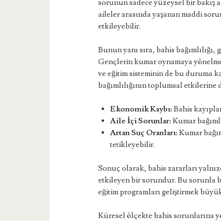
sorunun sadece yüzeysel bir bakış a
aileler arasında yaşanan maddi sorun
etkileyebilir.
Bunun yanı sıra, bahis bağımlılığı, 
Gençlerin kumar oynamaya yönelme
ve eğitim sisteminin de bu duruma ka
bağımlılığının toplumsal etkilerine 
Ekonomik Kaybı:
Bahis kayıpla
Aile İçi Sorunlar:
Kumar bağımlılı
Artan Suç Oranları:
Kumar bağımlı
tetikleyebilir.
Sonuç olarak, bahis zararları yalnız
etkileyen bir sorundur. Bu sorunla 
eğitim programları geliştirmek büyü
Küresel ölçekte bahis sorunlarına yö