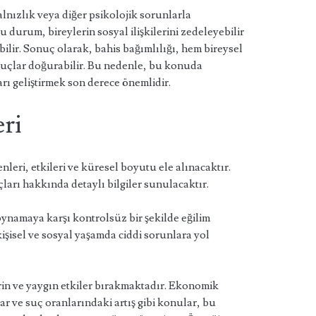
yalnızlık veya diğer psikolojik sorunlarla
u durum, bireylerin sosyal ilişkilerini zedeleyebilir
bilir. Sonuç olarak, bahis bağımlılığı, hem bireysel
uçlar doğurabilir. Bu nedenle, bu konuda
rı geliştirmek son derece önemlidir.
ri
leri, etkileri ve küresel boyutu ele alınacaktır.
ları hakkında detaylı bilgiler sunulacaktır.
oynamaya karşı kontrolsüz bir şekilde eğilim
isel ve sosyal yaşamda ciddi sorunlara yol
rin ve yaygın etkiler bırakmaktadır. Ekonomik
ar ve suç oranlarındaki artış gibi konular, bu