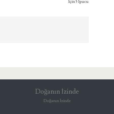
İçin 5 İpucu
Doğanın İzinde
Doğanın İzinde