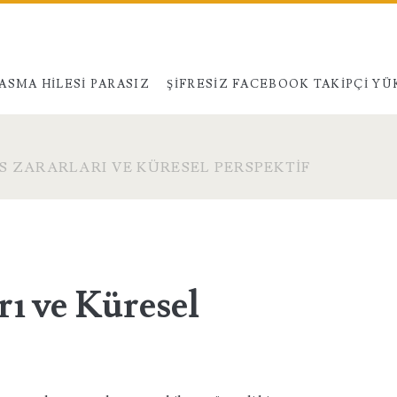
ASMA HILESI PARASIZ
ŞIFRESIZ FACEBOOK TAKIPÇI Y
S ZARARLARI VE KÜRESEL PERSPEKTIF
rı ve Küresel