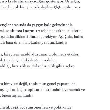
çısıyla ele alınamayacağını gösteriyor. Örneğin,
lar, birçok bireyin psikolojik sağlığını olumsuz
gençler arasında da yaygın hale gelmektedir.
si,
toplumsal normları
tehdit ederken, ailelerin
rşı daha dikkatli olması gerekiyor. Aşağıda, bahis
dair bazı önemli noktalar yer almaktadır:
rı, bireylerin maddi durumunu olumsuz etkiler.
ğı, aile içindeki iletişimi zedeler.
lığı, hırsızlık ve dolandırıcılık gibi suçları
ca bireyleri değil, toplumun genel yapısını da
başa çıkmak için toplumsal farkındalık yaratmak ve
k önem taşımaktadır.
nelik çeşitli çözüm önerileri ve politikalar