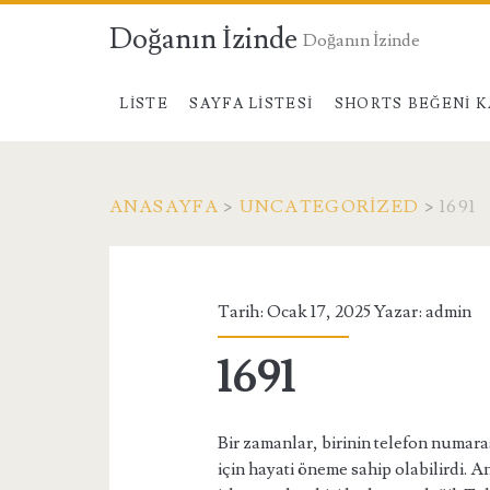
Doğanın İzinde
Doğanın İzinde
LISTE
SAYFA LISTESI
SHORTS BEĞENI K
ANASAYFA
>
UNCATEGORIZED
>
1691
Tarih: Ocak 17, 2025 Yazar:
admin
1691
Bir zamanlar, birinin telefon numara
için hayati öneme sahip olabilirdi. A