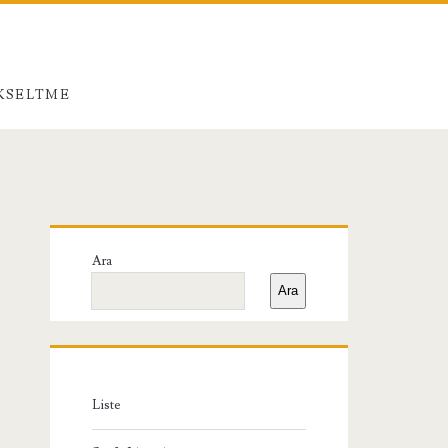
ÜKSELTME
Birincil
Ara
Yan
Ara
Menü
Liste