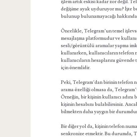
işlem artık eskisi kadar zor değil. 
değişime ayak uyduruyor mu? İşte 
bulunup bulunamayacağı hakkında ayr
Öncelikle, Telegram’un temel işlevse
mesajlaşma platformudur ve kullanıc
sesli/görüntülü aramalar yapma imk
kullanırken, kullanıcıların telefon 
kullanıcıların hesaplarını güvende t
için önemlidir.
Peki, Telegram’dan birinin telefon 
arama özelliği olmasa da, Telegram’un
Örneğin, bir kişinin kullanıcı adını
kişinin hesabını bulabilirsiniz. Anca
bilmekten daha yaygın bir durumdur
Bir diğer yol da, kişinin telefon nu
senkronize etmektir. Bu durumda, Te