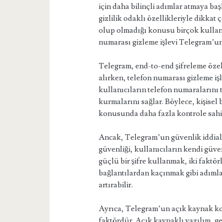
için daha bilinçli adımlar atmaya ba
gizlilik odaklı özellikleriyle dikka
olup olmadığı konusu birçok kullanı
numarası gizleme işlevi Telegram’un 
Telegram, end-to-end şifreleme özell
alırken, telefon numarası gizleme işl
kullanıcıların telefon numaralarını 
kurmalarını sağlar. Böylece, kişisel 
konusunda daha fazla kontrole sahi
Ancak, Telegram’un güvenlik iddial
güvenliği, kullanıcıların kendi güve
güçlü bir şifre kullanmak, iki faktö
bağlantılardan kaçınmak gibi adıml
artırabilir.
Ayrıca, Telegram’un açık kaynak ko
faktördür. Açık kaynaklı yazılım, ge